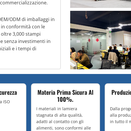
la commercializzazione.
 OEM/ODM di imballaggi in
 in conformità con le
i oltre 3,000 stampi
ne senza investimenti in
ziali e i tempi di
icurezza
Materia Prima Sicura Al
Produzi
100%.
ta ISO
I materiali in lamiera
Dalla prog
stagnata di alta qualità,
alla produ
adatti al contatto con gli
in tutto il
alimenti, sono conformi alle