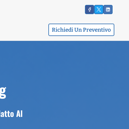
Richiedi Un Preventivo
g
atto Al