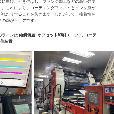
次に曲げ、引き伸ばし、フランジ加工などの高い強度
す。これにより、コーティングフィルムとインク層が
がれたりすることを防ぎます。したがって、接着性を
料の層が不可欠です。
のラインは
給餌装置
,
オフセット印刷ユニット
,
コーテ
受信装置
.