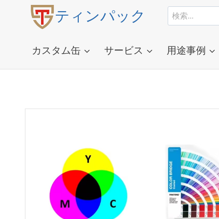
コ
検
ティンパック
ン
索
テ
す
ン
る：
カスタム缶
サービス
用途事例
ツ
に
ス
キ
ッ
プ