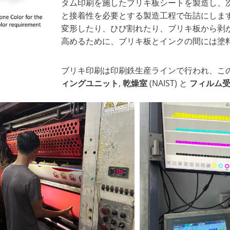
タム印刷を施したブリキ板シートを製造し、
と接着性を必要とする製造工程で缶詰にしま
変形したり、ひび割れたり、ブリキ板から剥
高めるために、ブリキ板とインクの間には塗
ブリキ印刷は印刷鉄生産ラインで行われ、こ
ィングユニット
,
乾燥室
(NAIST) と
フィルム